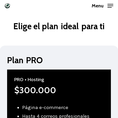
Skip
Menu
to
main
Elige el plan
ideal
para ti
content
Plan
PRO
PRO + Hosting
$300.000
Página e-commerce
Hasta 4 correos profesionales